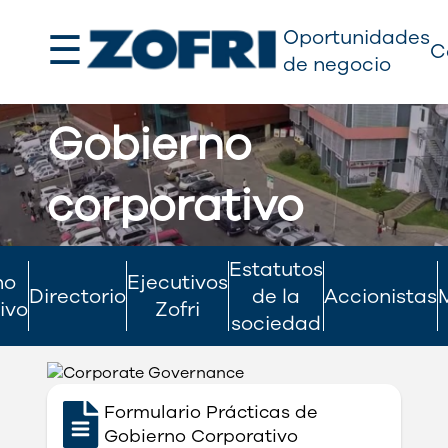
☰
Oportunidades
C
de negocio
Gobierno
corporativo
Estatutos
no
Ejecutivos
Directorio
de la
Accionistas
ivo
Zofri
sociedad
Gobierno corporativo
Formulario Prácticas de
Gobierno Corporativo