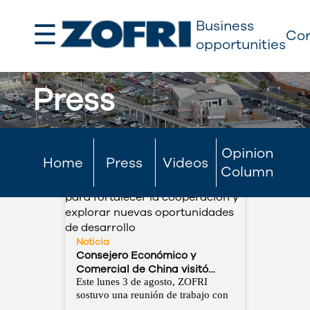
☰
Business
Cor
opportunities
Press
Opinion
Home
Press
Videos
Column
Noticia
Consejero Económico y
Comercial de China visitó
ZOFRI para fortalecer la
Este lunes 3 de agosto, ZOFRI
sostuvo una reunión de trabajo con
cooperación y explorar
Ma Keqiang, Consejero Económico